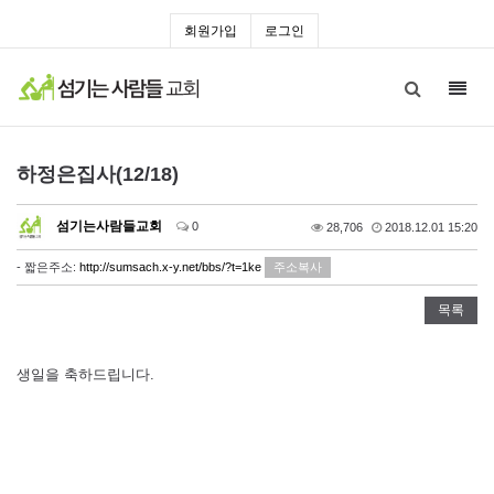
회원가입
로그인
Toggl
navig
하정은집사(12/18)
섬기는사람들교회
0
28,706
2018.12.01 15:20
- 짧은주소:
http://sumsach.x-y.net/bbs/?t=1ke
주소복사
목록
생일을 축하드립니다.