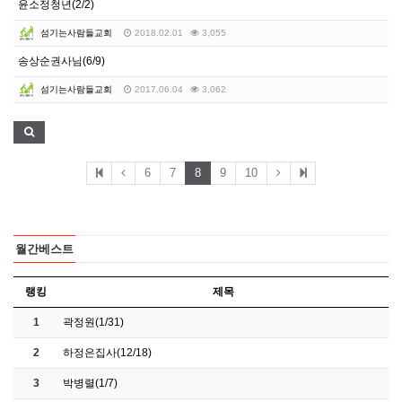
윤소정청년(2/2)
섬기는사람들교회
2018.02.01
3,055
송상순권사님(6/9)
섬기는사람들교회
2017.06.04
3,062
6
7
8
9
10
월간베스트
랭킹
제목
1
곽정원(1/31)
2
하정은집사(12/18)
3
박병렬(1/7)