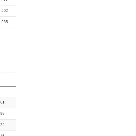
4,502
3,935
뷰
261
599
024