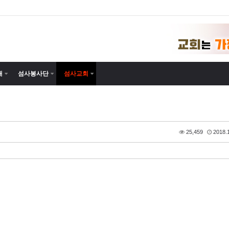
내
섬사봉사단
섬사교회
25,459
2018.1