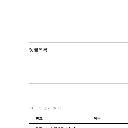
댓글목록
Total 293건
2 페이지
번호
제목