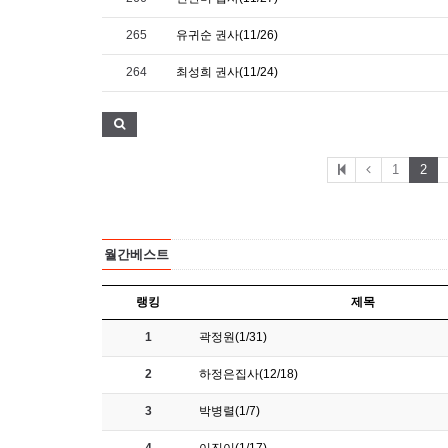
265
유귀순 권사(11/26)
264
최성희 권사(11/24)
1
2
월간베스트
랭킹
제목
1
곽정원(1/31)
2
하정은집사(12/18)
3
박병렬(1/7)