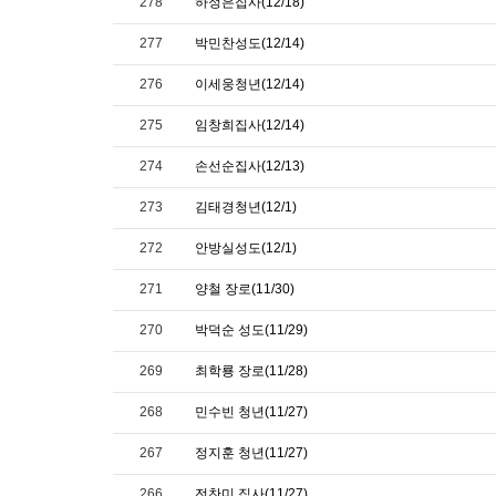
278
하정은집사(12/18)
277
박민찬성도(12/14)
276
이세웅청년(12/14)
275
임창희집사(12/14)
274
손선순집사(12/13)
273
김태경청년(12/1)
272
안방실성도(12/1)
271
양철 장로(11/30)
270
박덕순 성도(11/29)
269
최학룡 장로(11/28)
268
민수빈 청년(11/27)
267
정지훈 청년(11/27)
266
전찬미 집사(11/27)