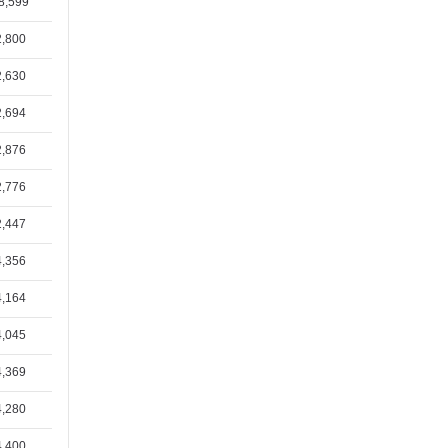
8,599
박병렬(1/7)
2,800
김종규집사(12/31)
안영민청년(12/27)
2,630
문정용집사(12/22)
2,694
하정은집사(12/18)
2,876
곽정원(1/31)
2,776
황인찬(1/30)
2,447
4,356
4,164
4,045
4,369
4,280
4,400