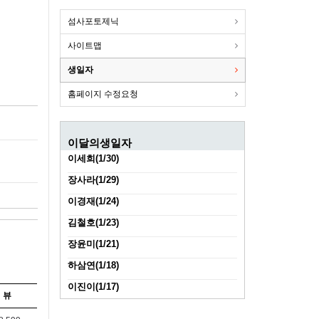
섬사포토제닉
사이트맵
생일자
홈페이지 수정요청
이달의생일자
이세희(1/30)
장사라(1/29)
이경재(1/24)
김철호(1/23)
장윤미(1/21)
하삼연(1/18)
이진이(1/17)
뷰
김진성(1/11)