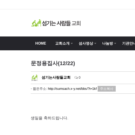
HOME
교회소개
섬사영상
나눔방
기관안
문정용집사(12/22)
섬기는사람들교회
0
- 짧은주소:
http://sumsach.x-y.net/bbs/?t=1kf
주소복사
생일을 축하드립니다.