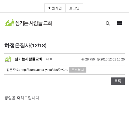
회원가입
로그인
Toggl
navig
하정은집사(12/18)
섬기는사람들교회
0
28,750
2018.12.01 15:20
- 짧은주소:
http://sumsach.x-y.net/bbs/?t=1ke
주소복사
목록
생일을 축하드립니다.