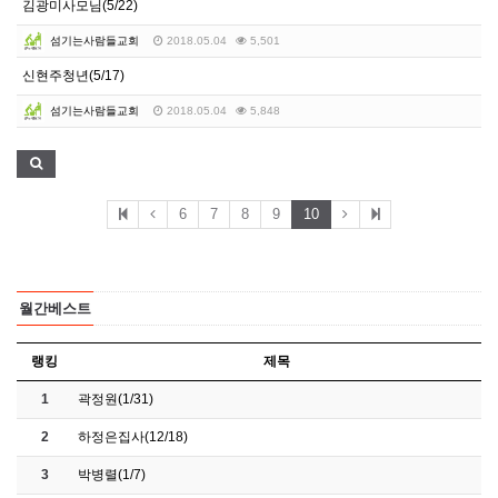
김광미사모님(5/22)
섬기는사람들교회
2018.05.04
5,501
신현주청년(5/17)
섬기는사람들교회
2018.05.04
5,848
6
7
8
9
10
월간베스트
랭킹
제목
1
곽정원(1/31)
2
하정은집사(12/18)
3
박병렬(1/7)