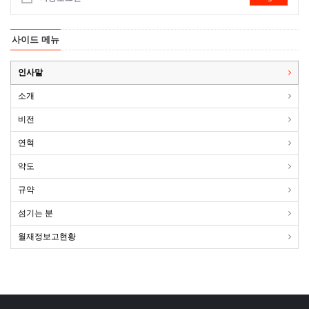
사이드 메뉴
인사말
소개
비전
연혁
약도
규약
섬기는 분
월재정보고현황