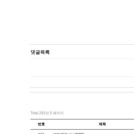
댓글목록
Total 293건
5 페이지
번호
제목