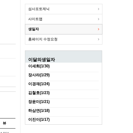
섬사포토제닉
사이트맵
생일자
홈페이지 수정요청
이달의생일자
이세희(1/30)
장사라(1/29)
이경재(1/24)
김철호(1/23)
장윤미(1/21)
하삼연(1/18)
이진이(1/17)
뷰
김진성(1/11)