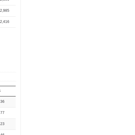
2,985
2,416
뷰
336
677
123