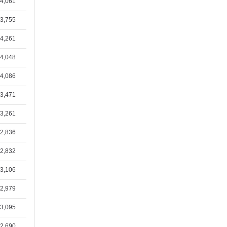
4,061
박병렬(1/7)
3,755
김종규집사(12/31)
안영민청년(12/27)
4,261
문정용집사(12/22)
4,048
하정은집사(12/18)
4,086
곽정원(1/31)
3,471
황인찬(1/30)
3,261
2,836
2,832
3,106
2,979
3,095
2,690