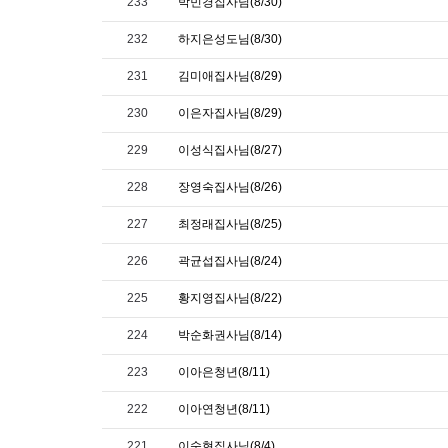
233
박민경집사님(8/30)
232
하지은성도님(8/30)
231
김미애집사님(8/29)
230
이은자집사님(8/29)
229
이성식집사님(8/27)
228
장영숙집사님(8/26)
227
최정래집사님(8/25)
226
곽균섭집사님(8/24)
225
황지영집사님(8/22)
224
박순화권사님(8/14)
223
이아은청년(8/11)
222
이아연청년(8/11)
221
이숙현집사님(8/4)