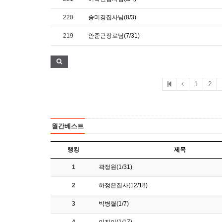
220
송미경집사님(8/3)
219
안준근장로님(7/31)
1
2
월간베스트
랭킹
제목
1
곽정원(1/31)
2
하정은집사(12/18)
3
박병렬(1/7)