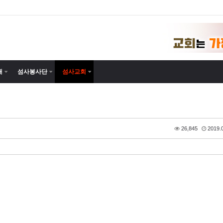
내
섬사봉사단
섬사교회
26,845
2019.0