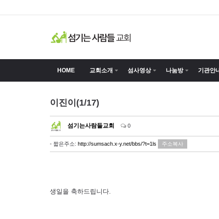
HOME
교회소개
섬사영상
나눔방
기관안
이진이(1/17)
섬기는사람들교회
0
- 짧은주소:
http://sumsach.x-y.net/bbs/?t=1ls
주소복사
생일을 축하드립니다.